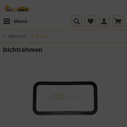
Menü
Übersicht
Motor
Dichtrahmen