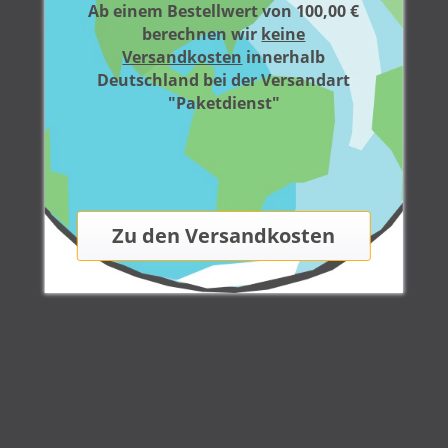
Ab einem Bestellwert von 100,00 €
berechnen wir
keine
Versandkosten
innerhalb
Deutschland bei der Versandart
"Paketdienst"