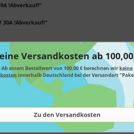
0A !Abverkauf!"
V 30A !Abverkauf!"
eine Versandkosten ab 100,00
Ab einem Bestellwert von 100,00 € berechnen wir
keine
dkosten
innerhalb Deutschland bei der Versandart "Pake
r weiß
Sockel
Fas