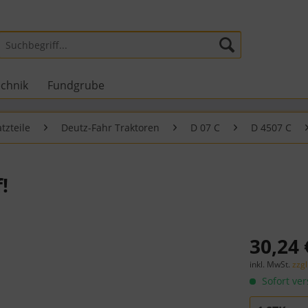
echnik
Fundgrube
tzteile
Deutz-Fahr Traktoren
D 07 C
D 4507 C
!
30,24 
inkl. MwSt.
zzg
Sofort ver