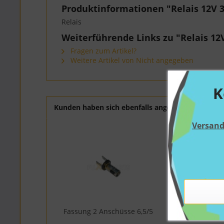
Produktinformationen "Relais 12V 3
Relais
Weiterführende Links zu "Relais 12
Fragen zum Artikel?
Weitere Artikel von Nicht angegeben
K
Kunden haben sich ebenfalls angesehen
Versan
Fassung 2 Anschüsse 6,5/5
Stecke