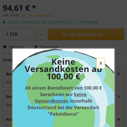
94,61 € *
inkl. MwSt.
zzgl. Versandkosten
Sofort versandfertig, Lieferzeit ca. 1-2 Werktage
In den
Warenkorb
Merken
Bewerten
Keine
Shop-Nr.:
ANT123906
X
Versandkosten ab
100,00 €
Beschreibung
Kette
mehr
Ab einem Bestellwert von 100,00 €
berechnen wir
keine
Bewertungen
0
Versandkosten
innerhalb
Bewertungen lesen, schreiben und diskutieren...
mehr
Deutschland bei der Versandart
"Paketdienst"
Kunden kauften auch