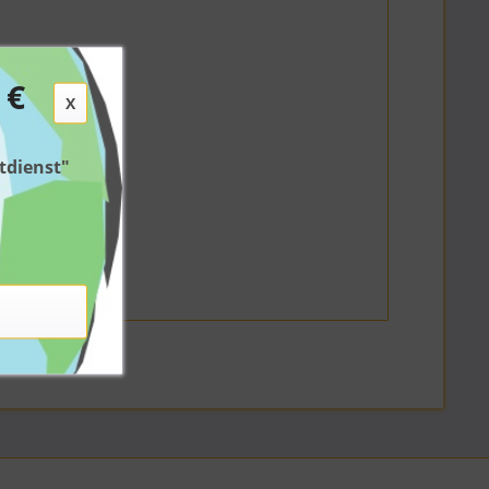
 €
X
tdienst"