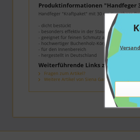
Produktinformationen "Handfeger 
Handfeger "Kraftpaket" mit 30 cm Kunsthaar-B
K
- dicht bestückt
- besonders effektiv in der Staubbindung
- geeignet für feinen Schmutz auf glatten Böden
- hochwertiger Buchenholz-Körper
Versan
- für den Innenbereich
- hergestellt in Deutschland
Weiterführende Links zu "Handfeg
Fragen zum Artikel?
Weitere Artikel von Siena Garden