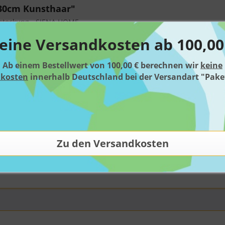
30cm Kunsthaar"
esteckung - SIENA HOME
eine Versandkosten ab 100,00
Ab einem Bestellwert von 100,00 € berechnen wir
keine
dkosten
innerhalb Deutschland bei der Versandart "Pake
er 30cm Kunsthaar"